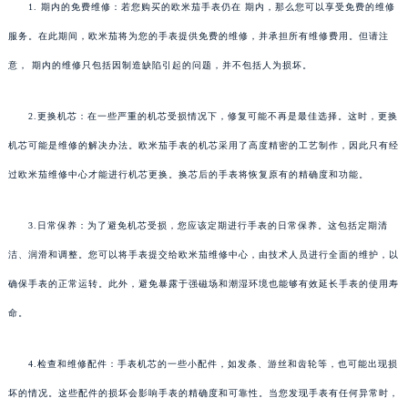
1. 期内的免费维修：若您购买的欧米茄手表仍在 期内，那么您可以享受免费的维修
服务。在此期间，欧米茄将为您的手表提供免费的维修，并承担所有维修费用。但请注
意， 期内的维修只包括因制造缺陷引起的问题，并不包括人为损坏。
2.更换机芯：在一些严重的机芯受损情况下，修复可能不再是最佳选择。这时，更换
机芯可能是维修的解决办法。欧米茄手表的机芯采用了高度精密的工艺制作，因此只有经
过欧米茄维修中心才能进行机芯更换。换芯后的手表将恢复原有的精确度和功能。
3.日常保养：为了避免机芯受损，您应该定期进行手表的日常保养。这包括定期清
洁、润滑和调整。您可以将手表提交给欧米茄维修中心，由技术人员进行全面的维护，以
确保手表的正常运转。此外，避免暴露于强磁场和潮湿环境也能够有效延长手表的使用寿
命。
4.检查和维修配件：手表机芯的一些小配件，如发条、游丝和齿轮等，也可能出现损
坏的情况。这些配件的损坏会影响手表的精确度和可靠性。当您发现手表有任何异常时，