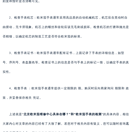
刻度和指针是否清晰可见。
2、检查手表机芯：欧米茄手表通常采用高品质的自动机械机芯，机芯应在晃动时自
由摆动，无卡滞现象。机芯上的螺丝和齿轮应该无毛刺或损坏。检查机芯的打磨和抛光是
否精细，以确定机芯的制造工艺是否符合欧米茄的标准。
3、检查手表证书：欧米茄手表通常配有证书，上面记录了手表的详细信息，如型
号、序列号、表盘颜色等。检查证书上的信息是否与手表上的标记一致，以确定手表的真
实性。
4、检查手表 ：欧米茄手表通常提供一定期限的 期。购买时应向商家询问 期限和 政
策，并妥善保存相关 凭证。
上述就是“
北京欧米茄维修中心具体在哪？”和“欧米茄手表的检测
”的具体内容，相信
大家内心对文章的内容已经有了大致了解。若您对于相关内容有疑义，您可以随时咨询
北