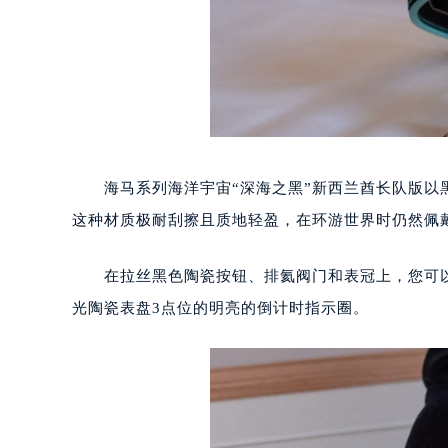
海马系列海洋宇宙“深海之黑”新西兰酋长队版以黑色陶
这种材质极耐刮擦且质地轻盈，在环游世界时仍然佩
在拉丝黑色陶瓷按钮、排氦阀门和表冠上，您可以
光陶瓷表盘3点位的明亮的倒计时指示圈。