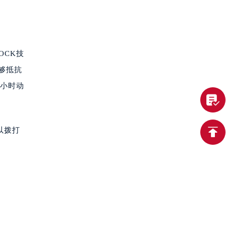
OCK技
够抵抗
0小时动
以拨打