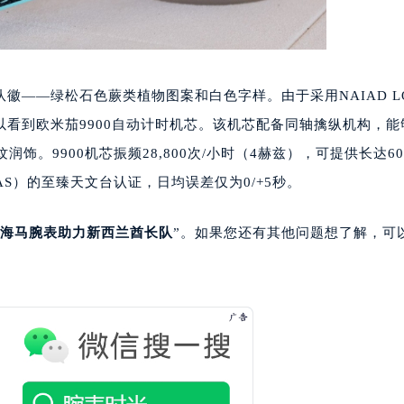
—绿松石色蕨类植物图案和白色字样。由于采用NAIAD L
看到欧米茄9900自动计时机芯。该机芯配备同轴擒纵机构，能
润饰。9900机芯振频28,800次/小时（4赫兹），可提供长达6
S）的至臻天文台认证，日均误差仅为0/+5秒。
海马腕表助力新西兰酋长队
”。如果您还有其他问题想了解，可