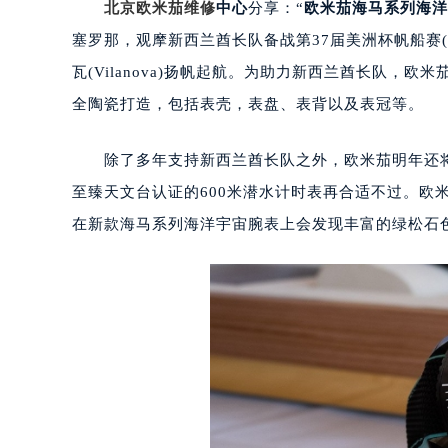
北京欧米茄维修
中心
分享：“
欧米茄海马系列海洋
塞罗那，观摩新西兰酋长队备战第37届美洲杯帆船赛(Am
瓦(Vilanova)扬帆起航。为助力新西兰酋长队，
全陶瓷打造，包括表壳，表盘、表背以及表冠等。
除了多年支持新西兰酋长队之外，欧米茄明年还将
至臻天文台认证的600米潜水计时表再合适不过。欧
在新款海马系列海洋宇宙腕表上会发现丰富的绿松石