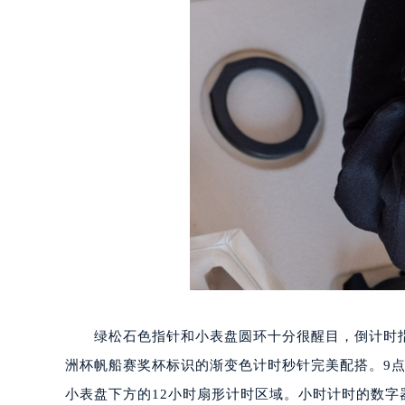
绿松石色指针和小表盘圆环十分很醒目，倒计时指示
洲杯帆船赛奖杯标识的渐变色计时秒针完美配搭。9点
小表盘下方的12小时扇形计时区域。小时计时的数