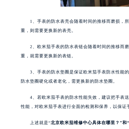
1、手表的防水表壳会随着时间的推移而磨损，所
重，则需要更换新的表壳。
2、欧米茄手表的防水表链会随着时间的推移而磨
重，就需要更换新的表链。
3、手表的防水垫圈是保证欧米茄手表防水性能的
防水垫圈硬化或者老化，需更换新的防水垫圈。
4、若欧米茄手表的防水性能失效，建议把手表送
性能，对欧米茄手表进行全面的检测和保养，以保证
上述就是“
北京欧米茄维修中心具体在哪里？”和