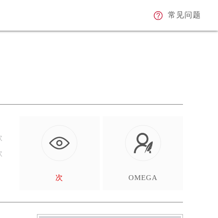
常见问题
欧
欧
次
OMEGA