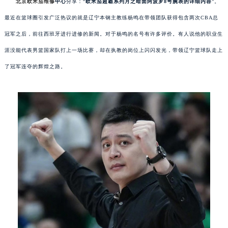
北京欧米茄维修
中心
分享：“
欧米茄超霸系列月之暗面阿波罗8号腕表的详细内容
”。
最近在篮球圈引发广泛热议的就是辽宁本钢主教练杨鸣在带领团队获得包含两次CBA总
冠军之后，前往西班牙进行进修的新闻。对于杨鸣的名号有许多评价。有人说他的职业生
涯没能代表男篮国家队打上一场比赛，却在执教的岗位上闪闪发光，带领辽宁篮球队走上
了冠军连夺的辉煌之路。