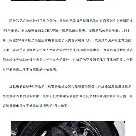
陪伴和见证杨鸣带领团队夺冠的，是我们熟悉得不能再熟悉的超霸系列月之暗面阿波
罗8号腕表。据说杨鸣在两次CBA夺冠中都是佩戴这款表，应该是他的幸运手表。1968
年，阿波罗8号宇航员佩戴超霸腕表完成了人类首次绕月飞行，成为最早见到月之背面的
人类。这款手表是欧米茄纪念人类首次完成绕月飞行50周年推出的。这款值得珍藏的腕表
配备经激光烧蚀的镂空表盘，凭借出色的设计，在机芯的正反面呈现了月球的两面，也是
月球表历史上非常标志性的一枚腕表。
这款腕表直径44.25毫米，机芯夹板经过黑化处理变为黑色，并且通过激光烧蚀技术
呈现月球表面的真实景象。经黑化处理的镂空表盘如同人们从地球观测到的月球正面，表
背则展现出只有宇航员能观测到的“月之暗面”。