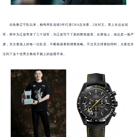
自执教辽宁队以来，杨鸣率队连续3年打进CBA总决赛，2次封王。算上全运会冠
军，两年为辽篮带来了三个冠军，为辽篮写下了新的辉煌篇章。在赛场上，他总是一脸严
肃，关注着场上的每一位队员，不断根据赛程调整策略。不过关注球赛的同时，大家也关
注到了这个优秀主教练手腕上的超霸手表。