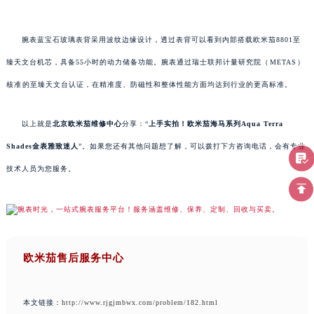
腕表蓝宝石玻璃表背采用波纹边缘设计，透过表背可以看到内部搭载欧米茄8801至
臻天文台机芯，具备55小时的动力储备功能。腕表通过瑞士联邦计量研究院（⁠METAS⁠）
核准⁠的至臻天文台认证，在精准度、防磁性和整体性能方面均达到行业的更高标准。
以上就是
北京欧米茄维修中心
分享：“
上手实拍！欧米茄海马系列Aqua Terra
Shades金表雅致迷人
”。如果您还有其他问题想了解，可以拨打下方咨询电话，会有专业
技术人员为您服务。
欧米茄售后服务中心
本文链接：
http://www.rjgjmbwx.com/problem/182.html