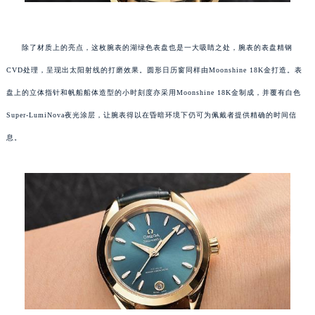
除了材质上的亮点，这枚腕表的湖绿色表盘也是一大吸睛之处，腕表的表盘精钢
CVD处理，呈现出太阳射线的打磨效果。圆形日历窗同样由Moonshine 18K金打造。表
盘上的立体指针和帆船船体造型的小时刻度亦采用Moonshine 18K金制成，并覆有白色
Super-LumiNova夜光涂层，让腕表得以在昏暗环境下仍可为佩戴者提供精确的时间信
息。