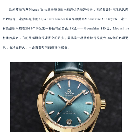
欧米茄海马系列Aqua Terra腕表颂扬欧米茄辉煌的海洋传奇，将经典设计与现代风尚
巧妙结合。这款34毫米的Aqua Terra Shades腕表采用抛光Moonshine 18K金打造，这一
材质是欧米茄在2019年研发出一种独特的黄色18K金——Moonshine 18K金。Moonshine
材质如其名，它的灵感源自深邃夜空的月光，因此这一材质也比传统黄色18K金的色调更
浅，色泽更持久，不会随着时间的推移而褪色。