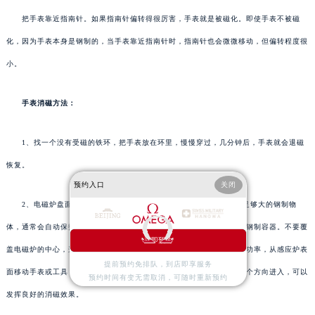
把手表靠近指南针。如果指南针偏转得很厉害，手表就是被磁化。即使手表不被磁
化，因为手表本身是钢制的，当手表靠近指南针时，指南针也会微微移动，但偏转程度很
小。
手表消磁方法：
1、找一个没有受磁的铁环，把手表放在环里，慢慢穿过，几分钟后，手表就会退磁
恢复。
预约入口
关闭
2、电磁炉盘面的有效部分一般为圆形，以下为线圈。如果不放置足够大的钢制物
体，通常会自动保护不启动。我们最好找一个装满水的钢制水杯或其他钢制容器。不要覆
立即预约
盖电磁炉的中心，这足以启动电磁炉。然后启动感应炉，最好使用最大功率，从感应炉表
提前预约免排队，到店即享服务
面移动手表或工具，通过感应炉中心点向右移动，重复几次，注意从一个方向进入，可以
预约时间有变无需取消，可随时重新预约
发挥良好的消磁效果。