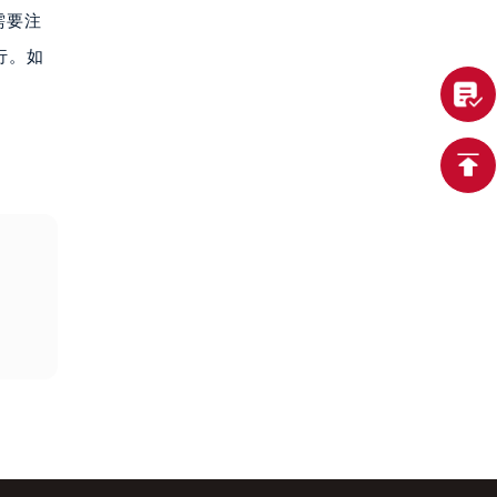
需要注
行。如