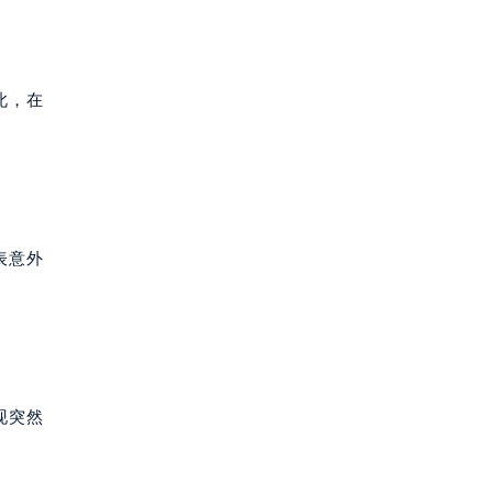
此，在
表意外
现突然