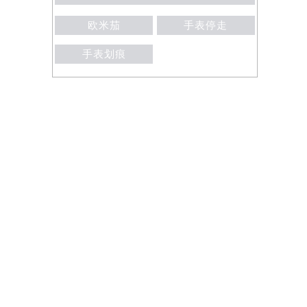
欧米茄
手表停走
手表划痕