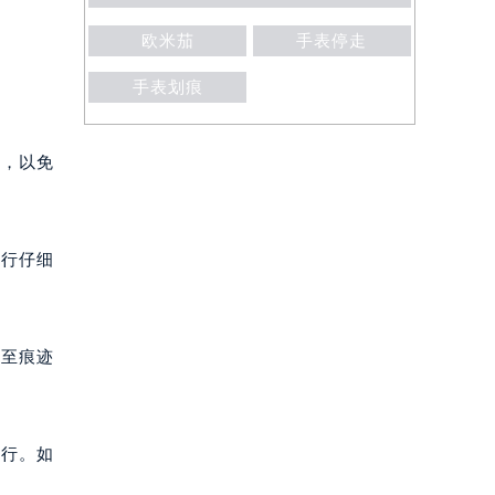
欧米茄
手表停走
手表划痕
，以免
行仔细
至痕迹
行。如