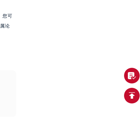
。您可
专属论