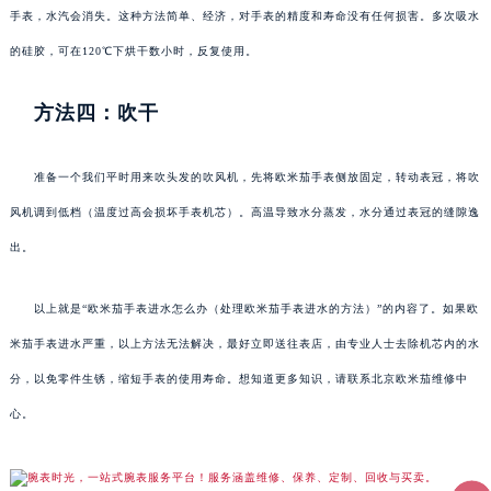
手表，水汽会消失。这种方法简单、经济，对手表的精度和寿命没有任何损害。多次吸水
的硅胶，可在120℃下烘干数小时，反复使用。
方法四：吹干
准备一个我们平时用来吹头发的吹风机，先将欧米茄手表侧放固定，转动表冠，将吹
风机调到低档（温度过高会损坏手表机芯）。高温导致水分蒸发，水分通过表冠的缝隙逸
出。
以上就是“欧米茄手表进水怎么办（处理欧米茄手表进水的方法）”的内容了。如果欧
米茄手表进水严重，以上方法无法解决，最好立即送往表店，由专业人士去除机芯内的水
分，以免零件生锈，缩短手表的使用寿命。想知道更多知识，请联系北京欧米茄维修中
心。