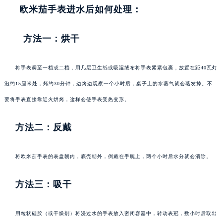
欧米茄手表进水后如何处理：
方法一：烘干
将手表调至一档或二档，用几层卫生纸或吸湿绒布将手表紧紧包裹，放置在距40瓦灯
泡约15厘米处，烤约30分钟，边烤边观察一个小时后，桌子上的水蒸气就会蒸发掉。不
要将手表直接靠近火烘烤，这样会使手表受热变形。
方法二：反戴
将欧米茄手表的表盘朝内，底壳朝外，倒戴在手腕上，两个小时后水分就会消除。
方法三：吸干
用粒状硅胶（或干燥剂）将浸过水的手表放入密闭容器中，转动表冠，数小时后取出